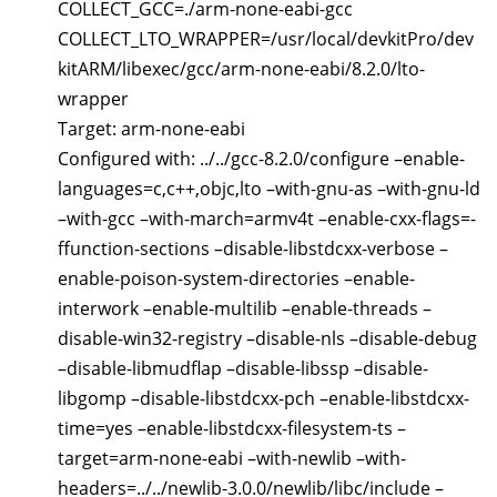
COLLECT_GCC=./arm-none-eabi-gcc
COLLECT_LTO_WRAPPER=/usr/local/devkitPro/dev
kitARM/libexec/gcc/arm-none-eabi/8.2.0/lto-
wrapper
Target: arm-none-eabi
Configured with: ../../gcc-8.2.0/configure –enable-
languages=c,c++,objc,lto –with-gnu-as –with-gnu-ld
–with-gcc –with-march=armv4t –enable-cxx-flags=-
ffunction-sections –disable-libstdcxx-verbose –
enable-poison-system-directories –enable-
interwork –enable-multilib –enable-threads –
disable-win32-registry –disable-nls –disable-debug
–disable-libmudflap –disable-libssp –disable-
libgomp –disable-libstdcxx-pch –enable-libstdcxx-
time=yes –enable-libstdcxx-filesystem-ts –
target=arm-none-eabi –with-newlib –with-
headers=../../newlib-3.0.0/newlib/libc/include –