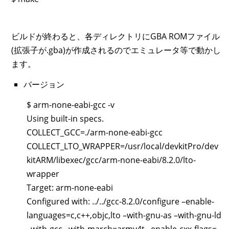
ビルドが終わると、各ディレクトリにGBA ROMファイル
(拡張子が.gba)が作成されるのでエミュレータ等で動かし
ます。
バージョン
$ arm-none-eabi-gcc -v
Using built-in specs.
COLLECT_GCC=./arm-none-eabi-gcc
COLLECT_LTO_WRAPPER=/usr/local/devkitPro/dev
kitARM/libexec/gcc/arm-none-eabi/8.2.0/lto-
wrapper
Target: arm-none-eabi
Configured with: ../../gcc-8.2.0/configure –enable-
languages=c,c++,objc,lto –with-gnu-as –with-gnu-ld
–with-gcc –with-march=armv4t –enable-cxx-flags=-