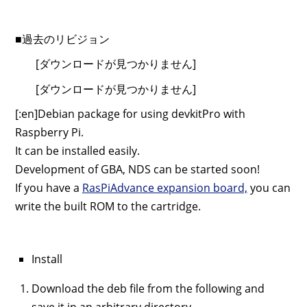
■過去のリビジョン
[ダウンロードが見つかりません]
[ダウンロードが見つかりません]
[:en]Debian package for using devkitPro with
Raspberry Pi.
It can be installed easily.
Development of GBA, NDS can be started soon!
If you have a
RasPiAdvance expansion board,
you can
write the built ROM to the cartridge.
Install
Download the deb file from the following and
save it in an arbitrary directory.