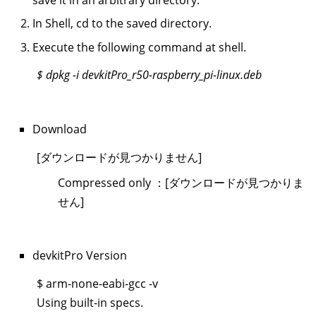
In Shell, cd to the saved directory.
Execute the following command at shell.
$ dpkg -i devkitPro_r50-raspberry_pi-linux.deb
Download
[ダウンロードが見つかりません]
Compressed only ：[ダウンロードが見つかりま
せん]
devkitPro Version
$ arm-none-eabi-gcc -v
Using built-in specs.