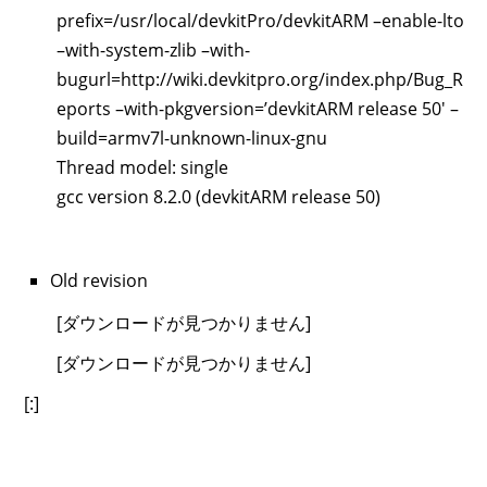
prefix=/usr/local/devkitPro/devkitARM –enable-lto
–with-system-zlib –with-
bugurl=http://wiki.devkitpro.org/index.php/Bug_R
eports –with-pkgversion=’devkitARM release 50′ –
build=armv7l-unknown-linux-gnu
Thread model: single
gcc version 8.2.0 (devkitARM release 50)
Old revision
[ダウンロードが見つかりません]
[ダウンロードが見つかりません]
[:]