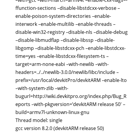
ffunction-sections –disable-libstdcxx-verbose –
enable-poison-system-directories –enable-
interwork –enable-multilib –enable-threads –
disable-win32-registry –disable-nls –disable-debug
–disable-libmudflap –disable-libssp –disable-
libgomp –disable-libstdcxx-pch –enable-libstdcxx-
time=yes –enable-libstdcxx-filesystem-ts –
target=arm-none-eabi –with-newlib –with-
headers=../../newlib-3.0.0/newlib/libc/include –
prefix=/usr/local/devkitPro/devkitARM –enable-lto
–with-system-zlib –with-
bugurl=http://wiki.devkitpro.org/index.php/Bug_R
eports –with-pkgversion=’devkitARM release 50′ –
build=armv7l-unknown-linux-gnu
Thread model: single
gcc version 8.2.0 (devkitARM release 50)