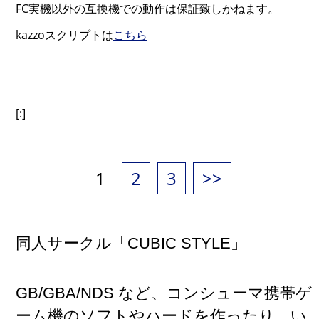
FC実機以外の互換機での動作は保証致しかねます。
kazzoスクリプトは
こちら
[:]
投
稿
の
ペ
ー
Page
ジ
送
Page
Page
1
2
3
>>
り
同人サークル「CUBIC STYLE」
GB/GBA/NDS など、コンシューマ携帯ゲ
ーム機のソフトやハードを作ったり、い