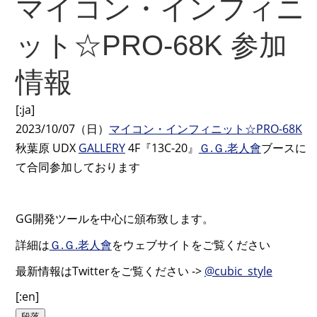
マイコン・インフィニ
ット☆PRO-68K 参加
情報
[:ja]
2023/10/07（日）
マイコン・インフィニット☆PRO-68K
秋葉原 UDX
GALLERY
4F『13C-20』
Ｇ.Ｇ.老人會
ブースに
て合同参加しております
GG開発ツールを中心に頒布致します。
詳細は
Ｇ.Ｇ.老人會
をウェブサイトをご覧ください
最新情報はTwitterをご覧ください ->
@cubic_style
[:en]
段落